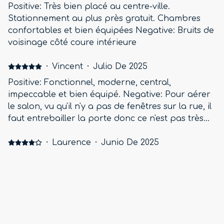
Positive: Très bien placé au centre-ville.
Stationnement au plus près gratuit. Chambres
confortables et bien équipées Negative: Bruits de
voisinage côté coure intérieure
·
Vincent
·
Julio De 2025
Positive: Fonctionnel, moderne, central,
impeccable et bien équipé. Negative: Pour aérer
le salon, vu qu'il n'y a pas de fenêtres sur la rue, il
faut entrebailler la porte donc ce n'est pas très
pratique mais si on y reste, opérationnel.
·
Laurence
·
Junio De 2025
Tres bon séjour dans un endroit tres agreable.
Positive: Chambres très bien isolees, literie très
confortable, parking a 1minute gratuit . La
decoration est très jolie et soignée. . la
recuperation des clés est très pratique Negative:
Tout était tres bien mais comme la maison est
·
Christelle
·
Abril De 2025