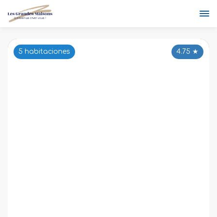
5 habitaciones
4.75
★