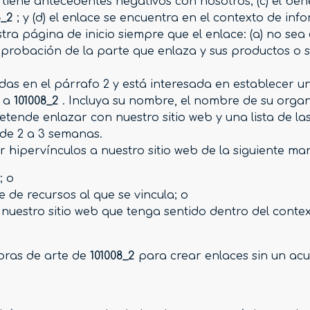
 tiene antecedentes negativos con nosotros; (c) el bene
8_2
; y (d) el enlace se encuentra en el contexto de in
ra página de inicio siempre que el enlace: (a) no se
robación de la parte que enlaza y sus productos o servi
das en el párrafo 2 y está interesada en establecer u
o a
101008_2
. Incluya su nombre, el nombre de su organ
pretende enlazar con nuestro sitio web y una lista de l
 de 2 a 3 semanas.
hipervínculos a nuestro sitio web de la siguiente ma
; o
 de recursos al que se vincula; o
nuestro sitio web que tenga sentido dentro del contex
obras de arte de
101008_2
para crear enlaces sin un acu