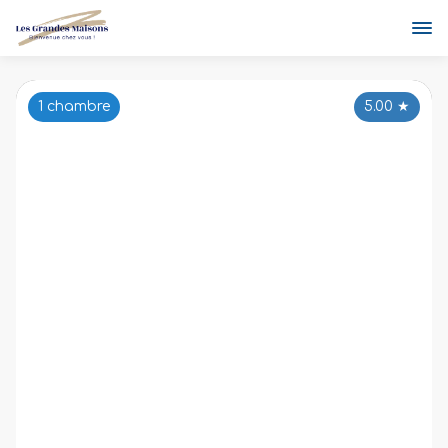
1 chambre
5.00
★