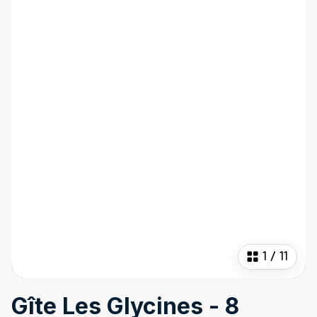
1
/
11
Gîte Les Glycines - 8